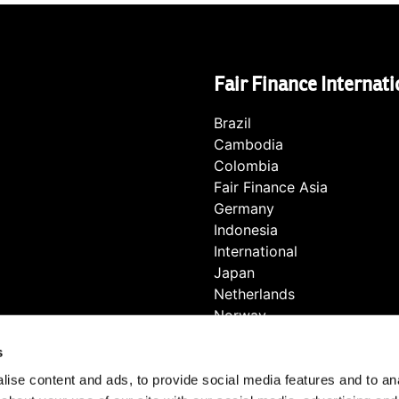
Fair Finance Internati
Brazil
Cambodia
Colombia
Fair Finance Asia
Germany
Indonesia
International
Japan
Netherlands
Norway
Pakistan
s
Philippines
Southern Africa
ise content and ads, to provide social media features and to anal