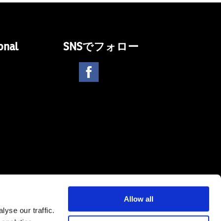
onal
SNSでフォロー
Allow all
yse our traffic.